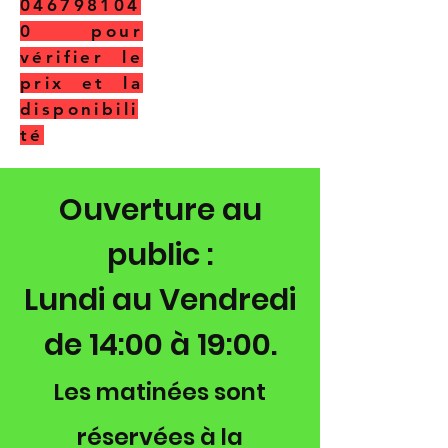
04
6798104
0
pour
vérifier le
prix et la
disponibili
té
Ouverture au
public :
Lundi au Vendredi
de 14:00 à 19:00.
Les matinées sont
réservées à la