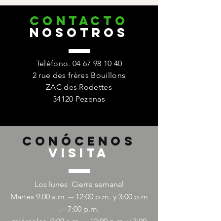
CONTACTO
nosotros
Teléfono.
04 67 98 10 40
2 rue des frères Bouillons
ZAC des Rodettes
34120 Pezenas
Conócenos
Visita
Los lunes
Cierre semanal
Martes 9:00 a.m .-- 12:00 p.m. y 3:00 p.m
.-- 7:00 p.m.