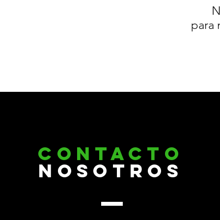
N
para 
CONTACTO
nosotros