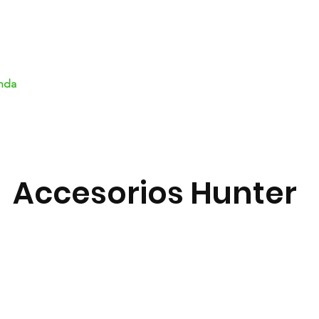
Caza Pesca SABATIER
nda
Nuestra tienda
Campo de tiro
Refac
Accesorios Hunter