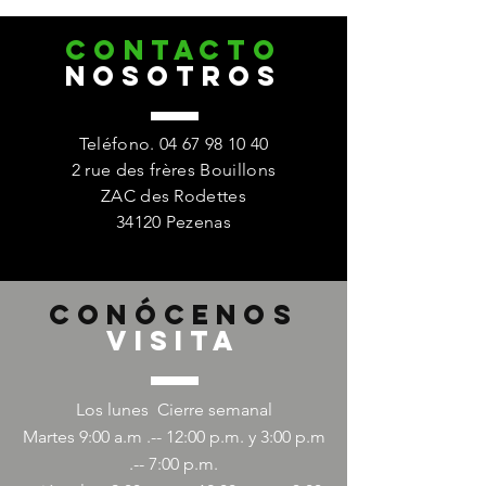
CONTACTO
nosotros
Teléfono.
04 67 98 10 40
2 rue des frères Bouillons
ZAC des Rodettes
34120 Pezenas
Conócenos
Visita
Los lunes
Cierre semanal
Martes 9:00 a.m .-- 12:00 p.m. y 3:00 p.m
.-- 7:00 p.m.